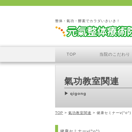
整体・氣功・酵素でカラダいきいき！
TOP
当院のこだわり
氣功教室関連
qigong
TOP
>
氣功教室関連
>
健康セミナーv(^o^)
健康セミナーv(^o^)