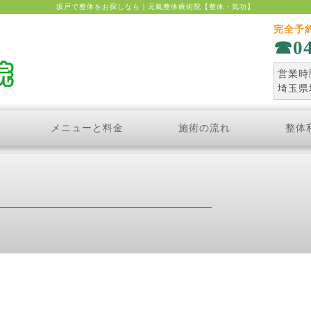
坂戸で整体をお探しなら｜元氣整体療術院【整体・気功】
完全予
0
営業時間
埼玉県
メニューと料金
施術の流れ
整体