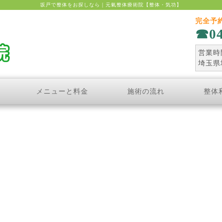
坂戸で整体をお探しなら｜元氣整体療術院【整体・気功】
完全予
0
営業時間
埼玉県
メニューと料金
施術の流れ
整体