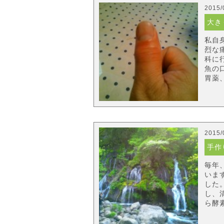
2015/
大き
私自
烈な
科に
魚の
胃薬、
2015/
手作
毎年
いま
した
し、
ら酵素