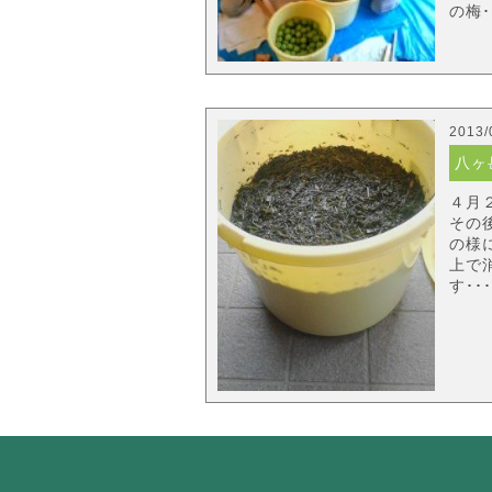
の梅･
2013/
八ヶ
４月
その
の様
上で
す･･