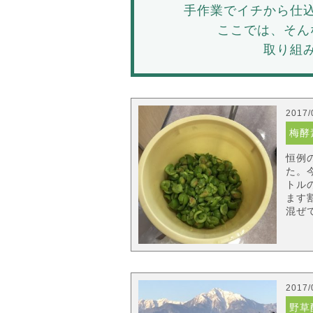
手作業でイチから仕
ここでは、そん
取り組
2017/
梅酵
恒例
た。
トル
ます
混ぜて
2017/
野草