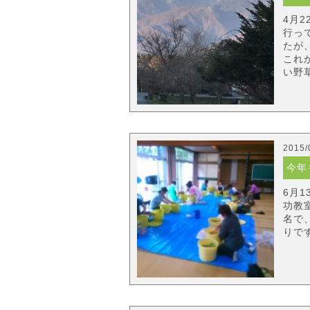
4月
行っ
たが
これ
い野草
2015/
今年
6月
功教
名で
りで