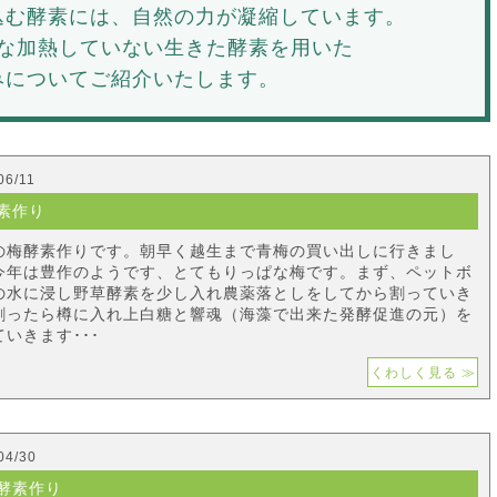
込む酵素には、
自然の力が凝縮しています。
な加熱していない生きた酵素を用いた
みについてご紹介いたします。
06/11
素作り
の梅酵素作りです。朝早く越生まで青梅の買い出しに行きまし
今年は豊作のようです、とてもりっぱな梅です。まず、ペットボ
の水に浸し野草酵素を少し入れ農薬落としをしてから割っていき
割ったら樽に入れ上白糖と響魂（海藻で出来た発酵促進の元）を
いきます･･･
くわしく見る ≫
04/30
酵素作り