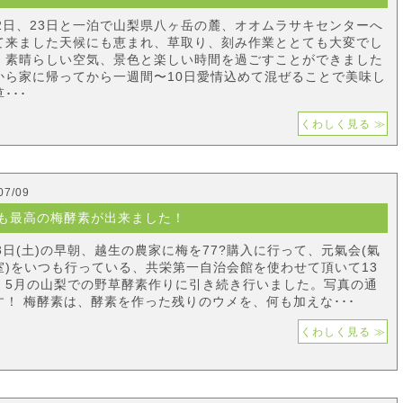
22日、23日と一泊で山梨県八ヶ岳の麓、オオムラサキセンターへ
て来ました天候にも恵まれ、草取り、刻み作業ととても大変でし
、素晴らしい空気、景色と楽しい時間を過ごすことができました
から家に帰ってから一週間〜10日愛情込めて混ぜることで美味し
･･･
くわしく見る ≫
07/09
も最高の梅酵素が出来ました！
13日(土)の早朝、越生の農家に梅を77?購入に行って、元氣会(氣
室)をいつも行っている、共栄第一自治会館を使わせて頂いて13
、5月の山梨での野草酵素作りに引き続き行いました。写真の通
す！ 梅酵素は、酵素を作った残りのウメを、何も加えな･･･
くわしく見る ≫