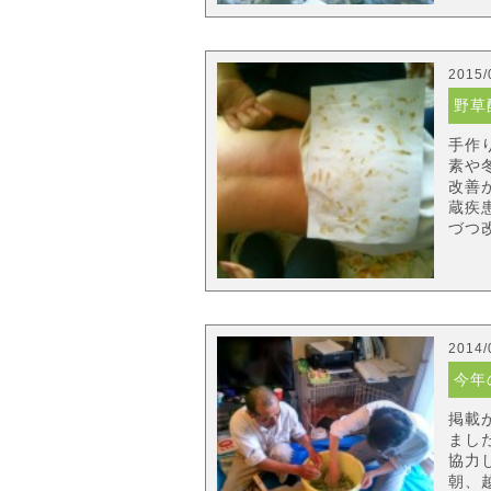
2015/
野草
手作
素や
改善
蔵疾
づつ改
2014/
今年
掲載
まし
協力
朝、