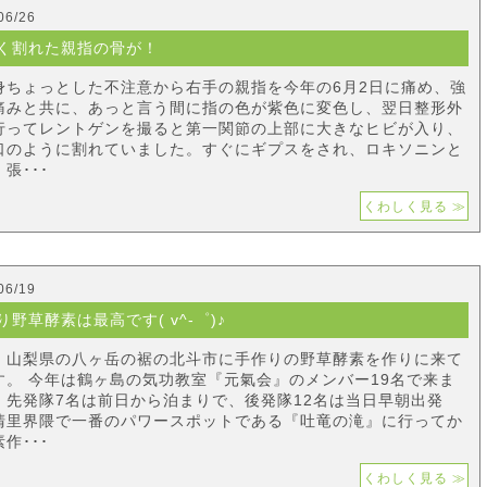
06/26
く割れた親指の骨が！
身ちょっとした不注意から右手の親指を今年の6月2日に痛め、強
痛みと共に、あっと言う間に指の色が紫色に変色し、翌日整形外
行ってレントゲンを撮ると第一関節の上部に大きなヒビが入り、
口のように割れていました。すぐにギプスをされ、ロキソニンと
張･･･
くわしく見る ≫
06/19
り野草酵素は最高です( v^-゜)♪
、山梨県の八ヶ岳の裾の北斗市に手作りの野草酵素を作りに来て
す。 今年は鶴ヶ島の気功教室『元氣会』のメンバー19名で来ま
。先発隊7名は前日から泊まりで、後発隊12名は当日早朝出発
清里界隈で一番のパワースポットである『吐竜の滝』に行ってか
作･･･
くわしく見る ≫