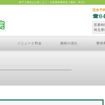
坂戸で整体をお探しなら｜元氣整体療術院【整体・気功】
完全予
0
営業時間
埼玉県
メニューと料金
施術の流れ
整体