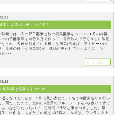
02/28
酵素によるパッティング療法！
り酵素では、春の野草酵素と秋の根菜酵素をベースに6月の梅酵
冬の柚子酵素等を自分自身で作って、毎日飲んで行くうちに体質
がなされ、各自が抱えている様々な病気(例えば、アトピーや内
患、血液の様々な病気等)が、薄紙が剥がれていくように、少し
善･･･
くわしく見る ≫
08/22
の梅酵素は最高です(^o^)v
が遅くなりましたが、5月に我が家にて、6名で梅酵素造りを行い
た。雨だったので、室内に6畳用のブルーシートを2枚敷いて皆で
しあいながらだったので、短時間で仕込む事が出来ました。早
越生に出向き、もぎたての梅を40?購入。今年は、ワンランク上