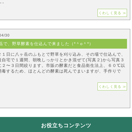
･･
くわしく見る ≫
04/30
岳で、野草酵素を仕込んで来ました（*＾o＾*）
２１日に八ヶ岳のふもとで野草を刈り込み、その場で仕込んで、
後自宅で１週間、朝晩しっかりとかき混ぜて(写真２)から写真３
に２〜３日間絞ります。市販の酵素だと食品衛生法上、６０℃以
消毒するため、ほとんどの酵素は死んでまいますが、手作りで
･
くわしく見る ≫
お役立ちコンテンツ