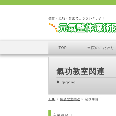
整体・氣功・酵素でカラダいきいき！
TOP
当院のこだわり
氣功教室関連
qigong
TOP
>
氣功教室関連
>
定例練習日
定例練習日