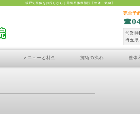
坂戸で整体をお探しなら｜元氣整体療術院【整体・気功】
完全予
0
営業時間
埼玉県
メニューと料金
施術の流れ
整体