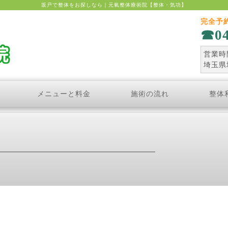
坂戸で整体をお探しなら｜元氣整体療術院【整体・気功】
完全予
0
営業時間
埼玉県
メニューと料金
施術の流れ
整体