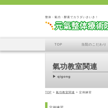
整体・氣功・酵素でカラダいきいき！
TOP
当院のこだわり
氣功教室関連
qigong
TOP
>
氣功教室関連
>
定例練習
定例練習