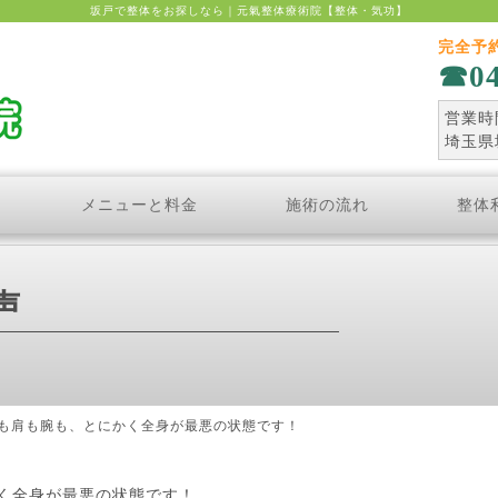
坂戸で整体をお探しなら｜元氣整体療術院【整体・気功】
完全予
0
営業時間
埼玉県
メニューと料金
施術の流れ
整体
声
も肩も腕も、とにかく全身が最悪の状態です！
く全身が最悪の状態です！