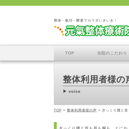
整体・氣功・酵素でカラダいきいき！
TOP
当院のこだわり
整体利用者様の
voice
TOP
>
整体利用者様の声
>
ぎっくり腰と首
ぎっくり腰と首も肩も腕も、とにか