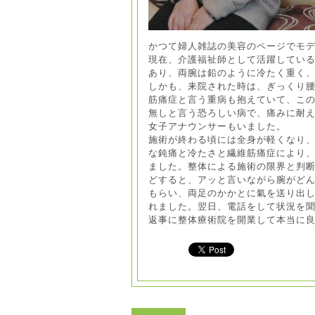
かつて婦人雑誌の美容のページでモ
現在、介護福祉師として活躍してい
あり、両腕は鉛のように冷たく重く
しかも、来院された時は、ぎっくり
筋痛症と言う重病も抱えていて、こ
無しと言う恐ろしい病で、痛みに耐
女子アナウンサーもいました。
施術が終わる頃には全身が軽くなり
な鈍痛と冷たさと繊維筋痛症により
ました。整体による施術の限界と判
どすると、アッと言いながら腕がど
もらい、両足のかかとに氣を送り出
れました。翌日、電話をして状況を
返事に整体療術院を開業して本当に良