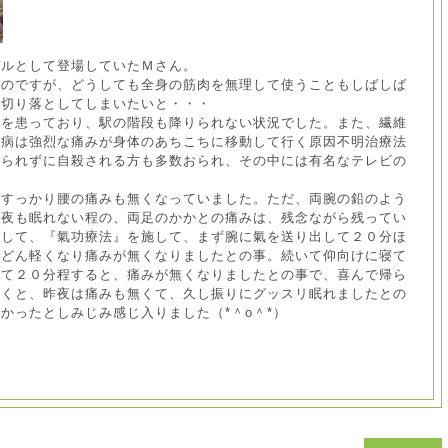
デルとして登場していたＭさん。
るのですが、どうしても全身の筋肉を無理して使うこともしばしば
、切り落としてしまいたいと・・・
腰を患っており、駅の階段も降りられない状況でした。また、繊維
の病は強烈な痛みが身体のあちこちに移動して行く原因不明治療法
えられずに自殺される方も多数おられ、その中には有名なテレビの
、すっかり腰の痛みも無くなっていました。ただ、両腕の鉛のよう
、夜も眠れない程の、両足のかかとの痛みは、残念ながら残ってい
断して、『氣功療法』を施して、まず腕に氣を送り出して２０分ほ
んどん軽くなり痛みが無くなりましたとの事。続いて仰向けに寝て
して２０分程すると、痛みが無くなりましたとの事で、喜んで帰ら
聞くと、昨夜は痛みも無くて、久し振りにグッスリ眠れましたとの
かったとしみじみ感じ入りました（*＾o＾*）