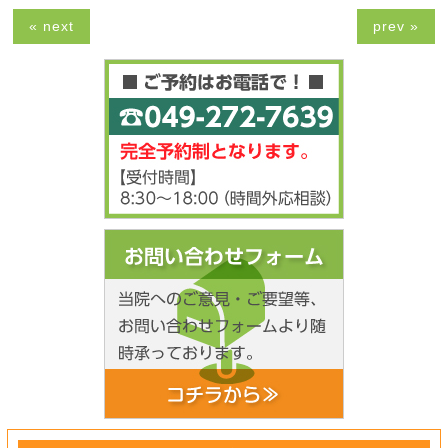
« next
prev »