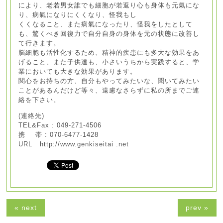
により、老若男女誰でも細胞が若返り心も身体も元氣にな
り、病氣になりにくくなり、怪我もし
くくなること、また病氣になったり、怪我をしたとして
も、驚くべき回復力で自分自身の身体を元の状態に改善し
て行きます。
脳細胞も活性化するため、精神的疾患にも多大な効果をあ
げること、また子供達も、小さいうちから実践すると、学
業においても大きな効果があります。
関心をお持ちの方、自分もやってみたいな、聞いてみたい
ことがあるんだけど等々、遠慮なさらずに私の所までご連
絡を下さい。
(連絡先)
TEL&Fax : 049-271-4506
携 帯 : 070-6477-1428
URL http://www.genkiseitai .net
« next
prev »