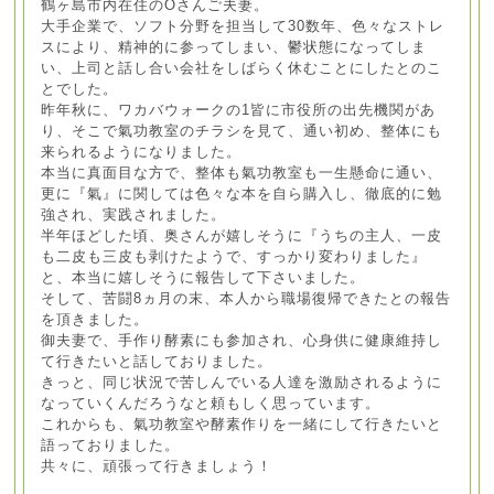
鶴ヶ島市内在住のOさんご夫妻。
大手企業で、ソフト分野を担当して30数年、色々なストレ
スにより、精神的に参ってしまい、鬱状態になってしま
い、上司と話し合い会社をしばらく休むことにしたとのこ
とでした。
昨年秋に、ワカバウォークの1皆に市役所の出先機関があ
り、そこで氣功教室のチラシを見て、通い初め、整体にも
来られるようになりました。
本当に真面目な方で、整体も氣功教室も一生懸命に通い、
更に『氣』に関しては色々な本を自ら購入し、徹底的に勉
強され、実践されました。
半年ほどした頃、奥さんが嬉しそうに『うちの主人、一皮
も二皮も三皮も剥けたようで、すっかり変わりました』
と、本当に嬉しそうに報告して下さいました。
そして、苦闘8ヵ月の末、本人から職場復帰できたとの報告
を頂きました。
御夫妻で、手作り酵素にも参加され、心身供に健康維持し
て行きたいと話しておりました。
きっと、同じ状況で苦しんでいる人達を激励されるように
なっていくんだろうなと頼もしく思っています。
これからも、氣功教室や酵素作りを一緒にして行きたいと
語っておりました。
共々に、頑張って行きましょう！