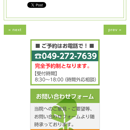
« next
prev »