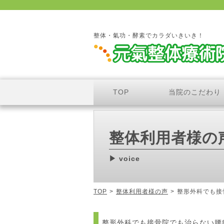
整体・氣功・酵素でカラダいきいき！
TOP
当院のこだわり
整体利用者様の
voice
TOP
>
整体利用者様の声
>
整形外科でも接
整形外科でも接骨院でも治らない腰痛