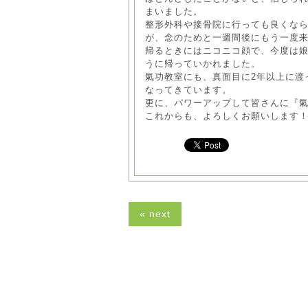
まいました。
整形外科や接骨院に行っても良くな
が、念のためと一週間後にもう一度
帰るときにはニコニコ顔で、今度は
うに帰っていかれました。
氣功教室にも、真面目に2年以上に渡
なってきています。
更に、パワーアップして皆さんに『
これからも、よろしくお願いします
« next