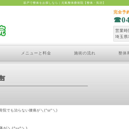
坂戸で整体をお探しなら｜元氣整体療術院【整体・気功】
完全予
0
営業時間
埼玉県
メニューと料金
施術の流れ
整体
声
骨院でも治らない腰痛が＼(^ω^＼)
が＼(^ω^＼)